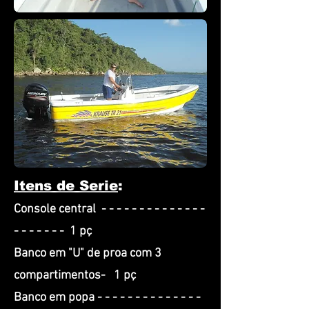
Itens de Serie
:
Console central - - - - - - - - - - - - - -
- - - - - - -
1 pç
Banco em "U" de proa com 3
compartimentos-
1 pç
Banco em popa - - - - - - - - - - - - - -