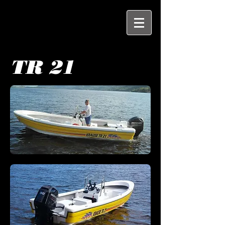
TR 21