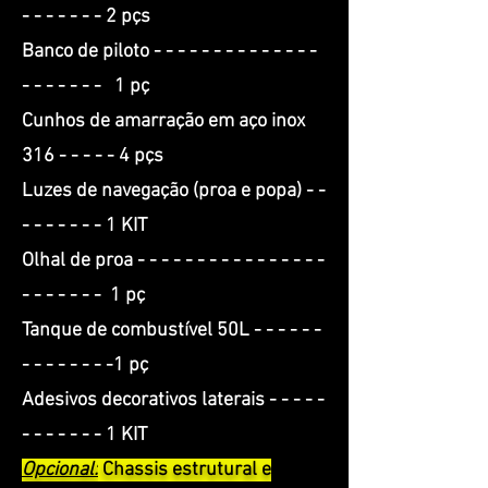
- - - - - - -
2 pçs
Banco de piloto - - - - - - - - - - - - - -
- - - - - - -
1 pç
Cunhos de amarração em aço inox
316 - - - - -
4 pçs
Luzes de navegação (proa e popa) - -
- - - - - - -
1 KIT
Olhal de proa - - - - - - - - - - - - - - - -
- - - - - - -
1 pç
Tanque de combustível 50L - - - - - -
- - - - - - - -
1 pç
Adesivos decorativos laterais - - - - -
- - - - - - - 1 KIT
Opcional:
Chassis estrutural e